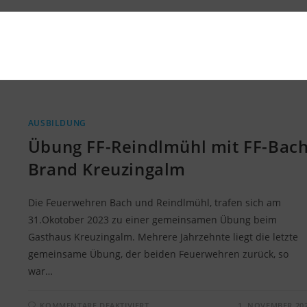
AUSBILDUNG
Übung FF-Reindlmühl mit FF-Bac
Brand Kreuzingalm
Die Feuerwehren Bach und Reindlmühl, trafen sich am
31.Okotober 2023 zu einer gemeinsamen Übung beim
Gasthaus Kreuzingalm. Mehrere Jahrzehnte liegt die letzte
gemeinsame Übung, der beiden Feuerwehren zurück, so
war…
FÜR
KOMMENTARE DEAKTIVIERT
1. NOVEMBER 20