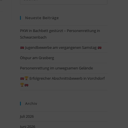
Escape
to
Neueste Beiträge
close
the
PKW in Bachbett gestürzt – Personenrettung in
search
Schwarzenbach
panel.
Jugendbewerbe am vergangenen Samstag
Ölspur am Grasberg
Personenrettung im unwegsamen Gelände
Erfolgreicher Abschnittsbewerb in Vorchdorf
Archiv
Juli 2026
Juni 2026