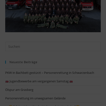
Pre
Es
to
Neueste Beiträge
clo
the
PKW in Bachbett gestürzt – Personenrettung in Schwarzenbach
sea
pan
Jugendbewerbe am vergangenen Samstag
Ölspur am Grasberg
Personenrettung im unwegsamen Gelände