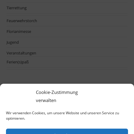
Tierrettung
Feuerwehrstorch
Florianimesse
Jugend
Veranstaltungen
Ferien(s)paß
Cookie-Zustimmung
verwalten
Wir verwenden Cookies, um unsere Website und unseren Service zu
optimieren.