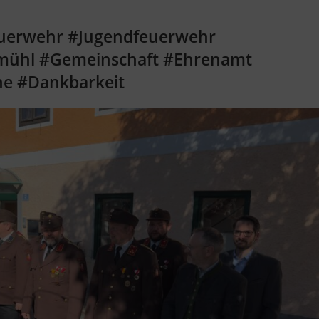
euerwehr #Jugendfeuerwehr
lmühl #Gemeinschaft #Ehrenamt
he #Dankbarkeit