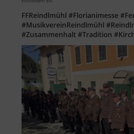
Kirchenwirt ein.
FFReindlmühl #Florianimesse #F
#MusikvereinReindlmühl #Reind
#Zusammenhalt #Tradition #Kirc