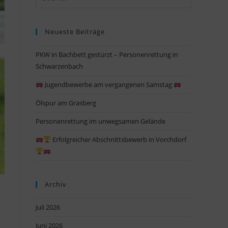
Escape
to
Neueste Beiträge
close
the
PKW in Bachbett gestürzt – Personenrettung in
search
Schwarzenbach
panel.
Jugendbewerbe am vergangenen Samstag
Ölspur am Grasberg
Personenrettung im unwegsamen Gelände
Erfolgreicher Abschnittsbewerb in Vorchdorf
Archiv
Juli 2026
Juni 2026