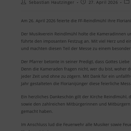
Beitrags-
Beitrag
Bei
Sebastian Hautzinger
27. April 2026
Autor:
veröffentlicht:
Kat
Am 26. April 2026 feierte die FF-Reindlmühl ihre Floria
Der Musikverein Reindlmühl holte die Kameradinnen 
führte den imposanten Festzug an. Mit viel Herz und ei
und machten diesen Teil der Messe zu einem besonde
Der Pfarrer betonte in seiner Predigt, dass Gottes Liebe
Denn die Kameraden fragen nicht, wer du bist, woher d
jeder Zeit und ohne zu zögern. Mit Dank für ein unfall
Jahr gestalteten die Florianijünger diese feierliche Mess
Ein herzliches Dankeschön gilt der Kirche Reindlmühl
sowie den zahlreichen Mitbürgerinnen und Mitbürgern
gemacht haben.
Im Anschluss lud die Feuerwehr alle Musiker sowie Fe