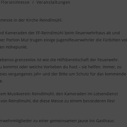
trags-
Florianimesse
/
Veranstaltungen
egorie:
nimesse in der Kirche Reindlmühl.
und Kameraden der FF-Reindlmühl beim Feuerwehrhaus ab und
ner Portion Mut trugen einige Jugendfeuerwehrler die Fürbitten vo
ren Höhepunkt.
 ebenso grenzenlos ist wie die Hilfsbereitschaft der Feuerwehr.
u kommst oder welche Vorlieben du hast – sie helfen. Immer, zu
freies vergangenes Jahr und der Bitte um Schutz für das kommende
e.
, dem Musikverein Reindlmühl, den Kameraden im Lotsendienst
 von Reindlmühl, die diese Messe zu einem besonderen Fest
uerwehrmitglieder zu einer gemeinsamen Jause ins Gasthaus