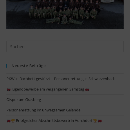
Pre
Es
to
Neueste Beiträge
clo
the
PKW in Bachbett gestürzt – Personenrettung in Schwarzenbach
sea
pan
Jugendbewerbe am vergangenen Samstag
Ölspur am Grasberg
Personenrettung im unwegsamen Gelände
Erfolgreicher Abschnittsbewerb in Vorchdorf