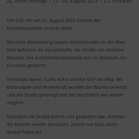
Beitrags-
Beitrag
Beitrags-
Franz Hufnagl
26. August 2023
Einsätze
Autor:
veröffentlicht:
Kategorie:
Um 0:32 Uhr am 25. August 2023 startete der
Einsatzmarathon unserer Wehr.
Die erste Alarmierung lautete Sturmschaden In der Wies.
Dort befreiten die Einsatzkräfte, die Straße von mehrere
Bäumen. Die Aurachtallandesstraße war im Zeitraum des
Einsatzes gesperrt
Im Einsatz waren TLLFA, KLFA und der MTF am Weg. Mit
Motorsägen und Muskelkraft wurden die Bäume beseitigt
und die Straße gereinigt und die Durchfahrt war wieder
möglich.
Nachdem die Straße befreit und gesäubert war, konnten
die Männer wieder einrücken. Jedoch nur kurz, denn
darauf folgte die