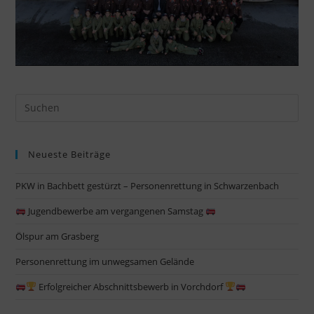
Pre
Es
to
Neueste Beiträge
clo
the
PKW in Bachbett gestürzt – Personenrettung in Schwarzenbach
sea
pan
Jugendbewerbe am vergangenen Samstag
Ölspur am Grasberg
Personenrettung im unwegsamen Gelände
Erfolgreicher Abschnittsbewerb in Vorchdorf